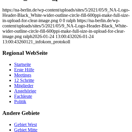
https://na-berlin.de/wp-content/uploads/sites/5/2021/05/9_NA-Logo-
Header-Black_White-wider-outline-circle-fill-600ppi-make-full-size-
in-upload-for-clear-image.png
0
0
ralph
https://na-berlin.de/wp-
content/uploads/sites/5/2021/05/9_NA-Logo-Header-Black_White-
wider-outline-circle-fill-600ppi-make-full-size-in-upload-for-clear-
image.png
ralph
2026-01-24 13:00:43
2026-01-24
13:00:43
260121_infokom_protokoll
Regional WebSeite
Startseite
Erste Hilfe
Meetings
12 Schritte
Mitglieder
Angehörige
Fachleute
Politik
Andere Gebiete
Gebiet West
Gebiet Mitte