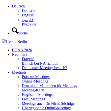
Deutsch
Deutsch
English
فارسی
Русский
Suche
BCNA 2026
Neu hier?
Fragen?
Bin ich bei NA richtig?
Dein erster Meetingsbesuch?
Meetings
Präsenz-Meetings
Online-Meetings
Download Materialen für Meetings
Meeting-Karte
Englische Meetings
Farsi Meetings
Meetings auch für Nicht-Süchtige
Überregionale Online-Meetings