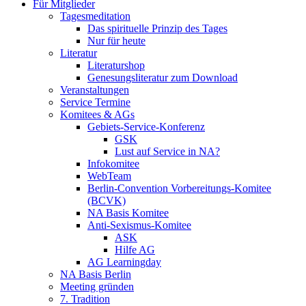
Für Mitglieder
Tagesmeditation
Das spirituelle Prinzip des Tages
Nur für heute
Literatur
Literaturshop
Genesungsliteratur zum Download
Veranstaltungen
Service Termine
Komitees & AGs
Gebiets-Service-Konferenz
GSK
Lust auf Service in NA?
Infokomitee
WebTeam
Berlin-Convention Vorbereitungs-Komitee
(BCVK)
NA Basis Komitee
Anti-Sexismus-Komitee
ASK
Hilfe AG
AG Learningday
NA Basis Berlin
Meeting gründen
7. Tradition