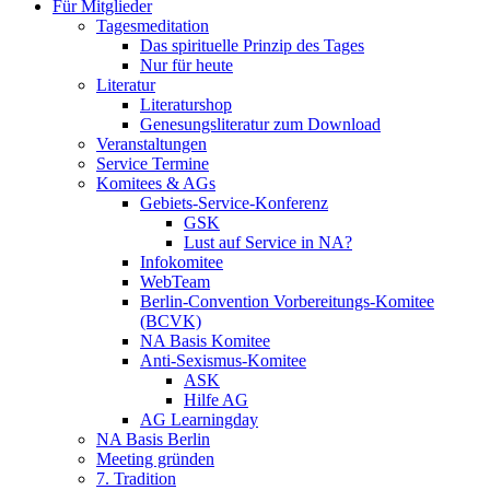
Für Mitglieder
Tagesmeditation
Das spirituelle Prinzip des Tages
Nur für heute
Literatur
Literaturshop
Genesungsliteratur zum Download
Veranstaltungen
Service Termine
Komitees & AGs
Gebiets-Service-Konferenz
GSK
Lust auf Service in NA?
Infokomitee
WebTeam
Berlin-Convention Vorbereitungs-Komitee
(BCVK)
NA Basis Komitee
Anti-Sexismus-Komitee
ASK
Hilfe AG
AG Learningday
NA Basis Berlin
Meeting gründen
7. Tradition