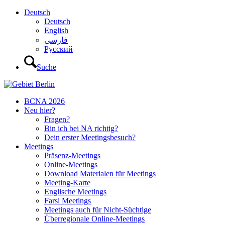
Deutsch
Deutsch
English
فارسی
Русский
Suche
BCNA 2026
Neu hier?
Fragen?
Bin ich bei NA richtig?
Dein erster Meetingsbesuch?
Meetings
Präsenz-Meetings
Online-Meetings
Download Materialen für Meetings
Meeting-Karte
Englische Meetings
Farsi Meetings
Meetings auch für Nicht-Süchtige
Überregionale Online-Meetings