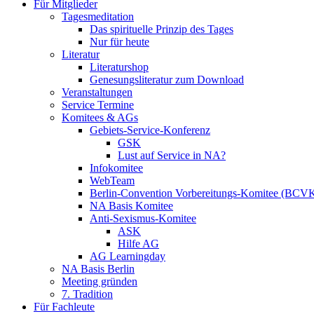
Für Mitglieder
Tagesmeditation
Das spirituelle Prinzip des Tages
Nur für heute
Literatur
Literaturshop
Genesungsliteratur zum Download
Veranstaltungen
Service Termine
Komitees & AGs
Gebiets-Service-Konferenz
GSK
Lust auf Service in NA?
Infokomitee
WebTeam
Berlin-Convention Vorbereitungs-Komitee (BCV
NA Basis Komitee
Anti-Sexismus-Komitee
ASK
Hilfe AG
AG Learningday
NA Basis Berlin
Meeting gründen
7. Tradition
Für Fachleute