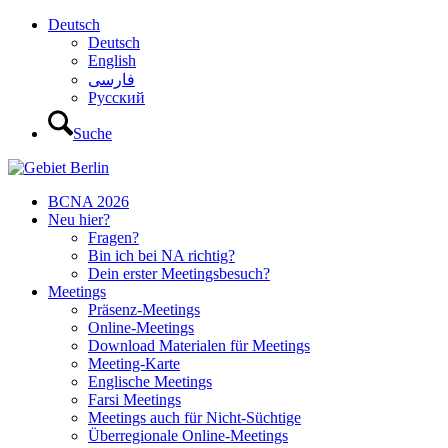
Deutsch
Deutsch
English
فارسی
Русский
Suche
BCNA 2026
Neu hier?
Fragen?
Bin ich bei NA richtig?
Dein erster Meetingsbesuch?
Meetings
Präsenz-Meetings
Online-Meetings
Download Materialen für Meetings
Meeting-Karte
Englische Meetings
Farsi Meetings
Meetings auch für Nicht-Süchtige
Überregionale Online-Meetings