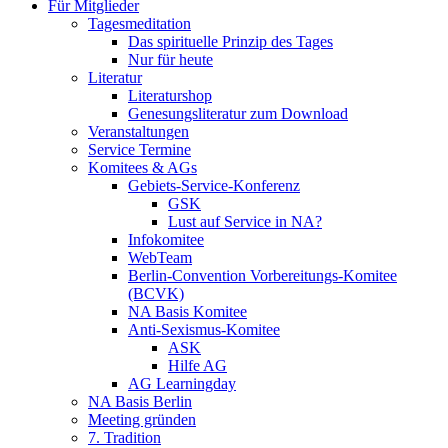
Für Mitglieder
Tagesmeditation
Das spirituelle Prinzip des Tages
Nur für heute
Literatur
Literaturshop
Genesungsliteratur zum Download
Veranstaltungen
Service Termine
Komitees & AGs
Gebiets-Service-Konferenz
GSK
Lust auf Service in NA?
Infokomitee
WebTeam
Berlin-Convention Vorbereitungs-Komitee
(BCVK)
NA Basis Komitee
Anti-Sexismus-Komitee
ASK
Hilfe AG
AG Learningday
NA Basis Berlin
Meeting gründen
7. Tradition