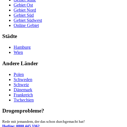
Gebiet Ost
Gebiet Nord
Gebiet Süd
Gebiet Südwest
Online Gebiet
Städte
Hamburg
Wien
Andere Länder
Polen
Schweden
Schweiz
Dänemark
Frankreich
Tschechien
Drogenprobleme?
Rede mit jemandem, der das schon durchgemacht hat!
Hotline: 0800 445 3362