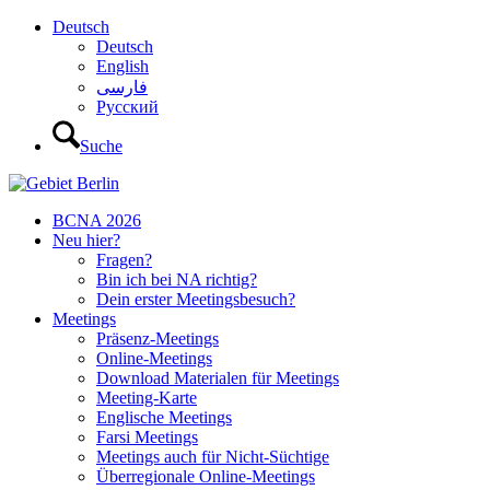
Deutsch
Deutsch
English
فارسی
Русский
Suche
BCNA 2026
Neu hier?
Fragen?
Bin ich bei NA richtig?
Dein erster Meetingsbesuch?
Meetings
Präsenz-Meetings
Online-Meetings
Download Materialen für Meetings
Meeting-Karte
Englische Meetings
Farsi Meetings
Meetings auch für Nicht-Süchtige
Überregionale Online-Meetings