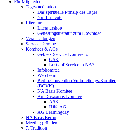
Für Mitglieder
Tagesmeditation
Das spirituelle Prinzip des Tages
Nur für heute
Literatur
Literaturshop
Genesungsliteratur zum Download
Veranstaltungen
Service Termine
Komitees & AGs
Gebiets-Service-Konferenz
GSK
Lust auf Service in NA?
Infokomitee
WebTeam
Berlin-Convention Vorbereitungs-Komitee
(BCVK)
NA Basis Komitee
Anti-Sexismus-Komitee
ASK
Hilfe AG
AG Learningday
NA Basis Berlin
Meeting gründen
7. Tradition