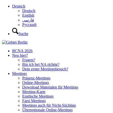
Deutsch
Deutsch
English
فارسی
Русский
Suche
BCNA 2026
Neu hier?
Fragen?
Bin ich bei NA richtig?
Dein erster Meetingsbesuch?
Meetings
Präsenz-Meetings
Online-Meetings
Download Materialen für Meetings
Meeting-Karte
Englische Meetings
Farsi Meetings
Meetings auch für Nicht-Süchtige
Überregionale Online-Meetings