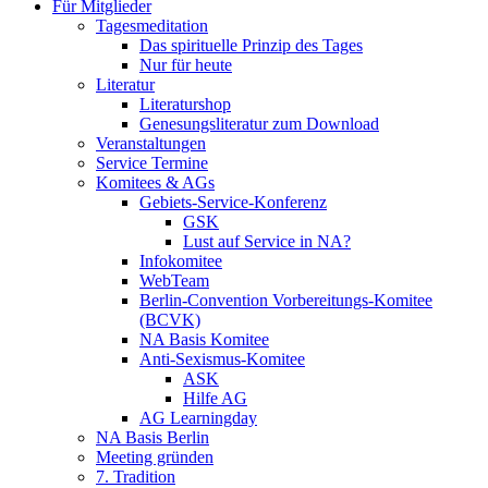
Für Mitglieder
Tagesmeditation
Das spirituelle Prinzip des Tages
Nur für heute
Literatur
Literaturshop
Genesungsliteratur zum Download
Veranstaltungen
Service Termine
Komitees & AGs
Gebiets-Service-Konferenz
GSK
Lust auf Service in NA?
Infokomitee
WebTeam
Berlin-Convention Vorbereitungs-Komitee
(BCVK)
NA Basis Komitee
Anti-Sexismus-Komitee
ASK
Hilfe AG
AG Learningday
NA Basis Berlin
Meeting gründen
7. Tradition