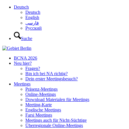
Deutsch
Deutsch
English
فارسی
Русский
Suche
BCNA 2026
Neu hier?
Fragen?
Bin ich bei NA richtig?
Dein erster Meetingsbesuch?
Meetings
Präsenz-Meetings
Online-Meetings
Download Materialen für Meetings
Meeting-Karte
Englische Meetings
Farsi Meetings
Meetings auch für Nicht-Süchtige
Überregionale Online-Meetings