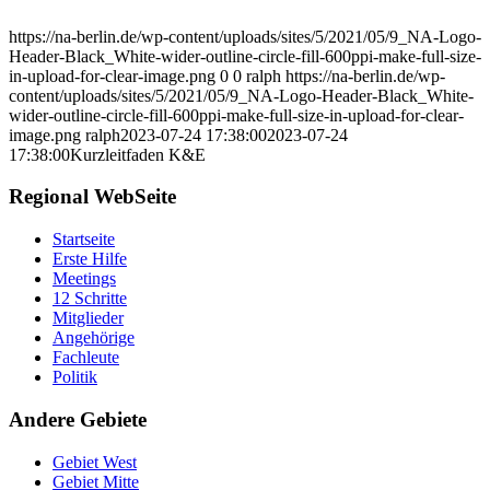
https://na-berlin.de/wp-content/uploads/sites/5/2021/05/9_NA-Logo-
Header-Black_White-wider-outline-circle-fill-600ppi-make-full-size-
in-upload-for-clear-image.png
0
0
ralph
https://na-berlin.de/wp-
content/uploads/sites/5/2021/05/9_NA-Logo-Header-Black_White-
wider-outline-circle-fill-600ppi-make-full-size-in-upload-for-clear-
image.png
ralph
2023-07-24 17:38:00
2023-07-24
17:38:00
Kurzleitfaden K&E
Regional WebSeite
Startseite
Erste Hilfe
Meetings
12 Schritte
Mitglieder
Angehörige
Fachleute
Politik
Andere Gebiete
Gebiet West
Gebiet Mitte