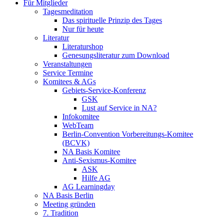
Für Mitglieder
Tagesmeditation
Das spirituelle Prinzip des Tages
Nur für heute
Literatur
Literaturshop
Genesungsliteratur zum Download
Veranstaltungen
Service Termine
Komitees & AGs
Gebiets-Service-Konferenz
GSK
Lust auf Service in NA?
Infokomitee
WebTeam
Berlin-Convention Vorbereitungs-Komitee
(BCVK)
NA Basis Komitee
Anti-Sexismus-Komitee
ASK
Hilfe AG
AG Learningday
NA Basis Berlin
Meeting gründen
7. Tradition