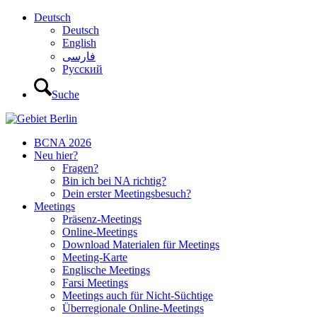
Deutsch
Deutsch
English
فارسی
Русский
Suche
BCNA 2026
Neu hier?
Fragen?
Bin ich bei NA richtig?
Dein erster Meetingsbesuch?
Meetings
Präsenz-Meetings
Online-Meetings
Download Materialen für Meetings
Meeting-Karte
Englische Meetings
Farsi Meetings
Meetings auch für Nicht-Süchtige
Überregionale Online-Meetings