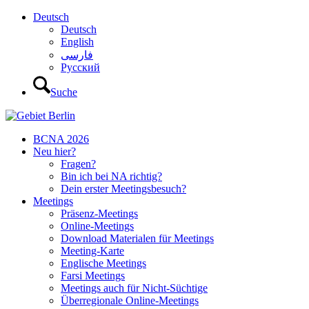
Deutsch
Deutsch
English
فارسی
Русский
Suche
BCNA 2026
Neu hier?
Fragen?
Bin ich bei NA richtig?
Dein erster Meetingsbesuch?
Meetings
Präsenz-Meetings
Online-Meetings
Download Materialen für Meetings
Meeting-Karte
Englische Meetings
Farsi Meetings
Meetings auch für Nicht-Süchtige
Überregionale Online-Meetings