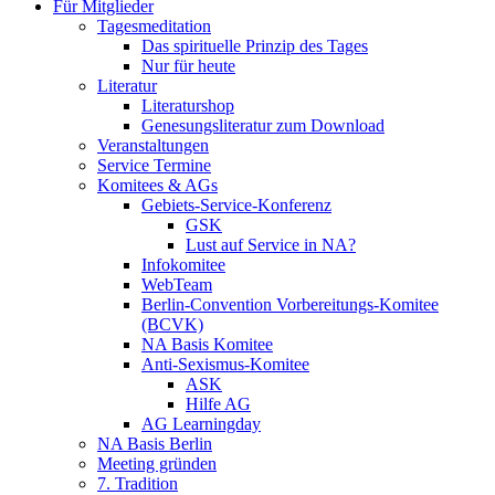
Für Mitglieder
Tagesmeditation
Das spirituelle Prinzip des Tages
Nur für heute
Literatur
Literaturshop
Genesungsliteratur zum Download
Veranstaltungen
Service Termine
Komitees & AGs
Gebiets-Service-Konferenz
GSK
Lust auf Service in NA?
Infokomitee
WebTeam
Berlin-Convention Vorbereitungs-Komitee
(BCVK)
NA Basis Komitee
Anti-Sexismus-Komitee
ASK
Hilfe AG
AG Learningday
NA Basis Berlin
Meeting gründen
7. Tradition