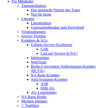
Für Mitglieder
Tagesmeditation
Das spirituelle Prinzip des Tages
Nur für heute
Literatur
Literaturshop
Genesungsliteratur zum Download
Veranstaltungen
Service Termine
Komitees & AGs
Gebiets-Service-Konferenz
GSK
Lust auf Service in NA?
Infokomitee
WebTeam
Berlin-Convention Vorbereitungs-Komitee
(BCVK)
NA Basis Komitee
Anti-Sexismus-Komitee
ASK
Hilfe AG
AG Learningday
NA Basis Berlin
Meeting gründen
7. Tradition