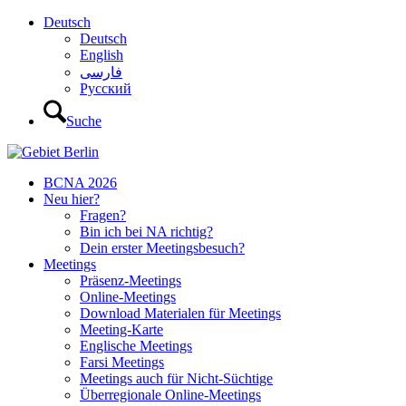
Deutsch
Deutsch
English
فارسی
Русский
Suche
BCNA 2026
Neu hier?
Fragen?
Bin ich bei NA richtig?
Dein erster Meetingsbesuch?
Meetings
Präsenz-Meetings
Online-Meetings
Download Materialen für Meetings
Meeting-Karte
Englische Meetings
Farsi Meetings
Meetings auch für Nicht-Süchtige
Überregionale Online-Meetings