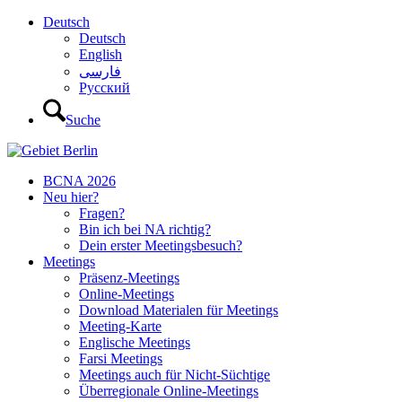
Deutsch
Deutsch
English
فارسی
Русский
Suche
BCNA 2026
Neu hier?
Fragen?
Bin ich bei NA richtig?
Dein erster Meetingsbesuch?
Meetings
Präsenz-Meetings
Online-Meetings
Download Materialen für Meetings
Meeting-Karte
Englische Meetings
Farsi Meetings
Meetings auch für Nicht-Süchtige
Überregionale Online-Meetings