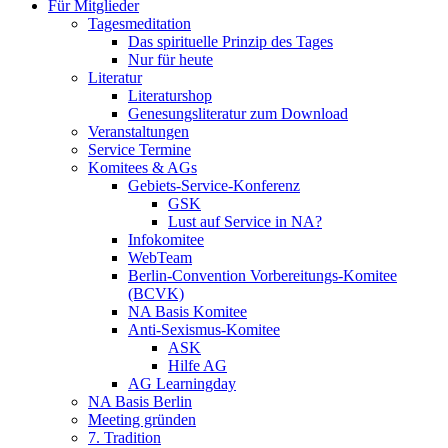
Für Mitglieder
Tagesmeditation
Das spirituelle Prinzip des Tages
Nur für heute
Literatur
Literaturshop
Genesungsliteratur zum Download
Veranstaltungen
Service Termine
Komitees & AGs
Gebiets-Service-Konferenz
GSK
Lust auf Service in NA?
Infokomitee
WebTeam
Berlin-Convention Vorbereitungs-Komitee
(BCVK)
NA Basis Komitee
Anti-Sexismus-Komitee
ASK
Hilfe AG
AG Learningday
NA Basis Berlin
Meeting gründen
7. Tradition